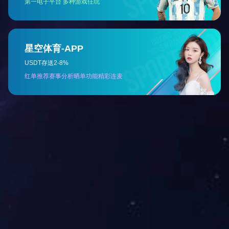
无锡分部：江苏省无锡市江阴市港城大道988号临港科创园23-
1
苏州分部：江苏省苏州市高新区通安镇华金路292号1幢1层
友情链接
：
Em-Smart官网
|
世界杯（中国）
24小时服务热线：400-027-8558
销售热线：19945005587（微信同号）
官方邮箱：ch027@ch027.com
清空记录
|
关注我们