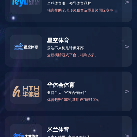
行业动态
EM-Smart 系列
世界杯官方网页版双头双工位铁芯激光焊接机
电机定转子铁芯快速打样加工服务
水暖洁具行业
1
/
1
新能源电机定转子铁芯激光焊接机
厨具五金行业
激光打标助力小家电精致化特色化
世界杯官方网页版阀芯焊接工作站
包装赋码及标机
激光打标机对材料的适用性广，在五金模具、机械配件、精细零
新能源汽车零配件激光焊接机
礼品定制
件、3C电子、玩具包装等很多行业都有着不小的应用，获得了很多
好评，其凭借着超精细打标的特点逐渐替代丝印和油墨喷码，在小
家电生产加工行业渐渐发展起来。
家电行业
模具制造行业中激光加工设备解决方案
2025-01-21 10:20:40
参数
日期：
低压电气行业
很多使用过丝印或者油墨喷码的加工方式的都知道，这两
种方式一是不够环保，二是丝印的不良品多，质保需要加大力度检