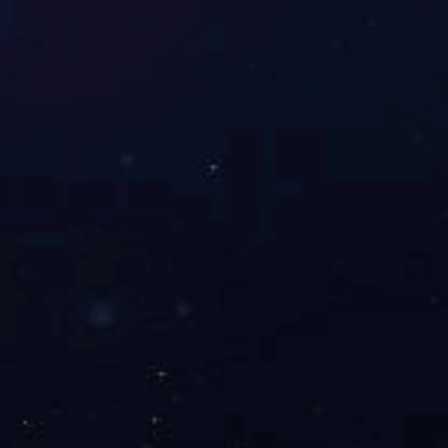
官方客服微信
微信公众号
|
导航链接入口
产品中心
服务范围
新闻中心
案例展示