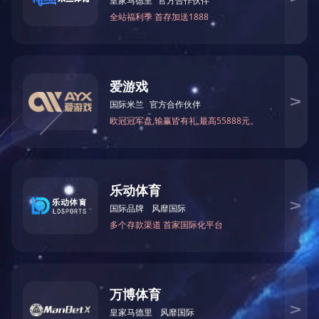
武汉总部：湖北省武汉市东湖高新技术开发区光谷三路777号综
合保税区一号标准厂房1层
无锡分部：江苏省无锡市江阴市港城大道988号临港科创园23-
1
苏州分部：江苏省苏州市高新区通安镇华金路292号1幢1层
友情链接
：
Em-Smart官网
|
世界杯（中国）
24小时服务热线：400-027-8558
销售热线：19945005587（微信同号）
官方邮箱：ch027@ch027.com
清空记录