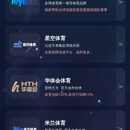
行业动态
EM-Smart 系列
世界杯官方网页版双头双工位铁芯激光焊接机
电机定转子铁芯快速打样加工服务
水暖洁具行业
新能源电机定转子铁芯激光焊接机
厨具五金行业
世界杯官方网页版在食品包装
世界杯官方网页版阀芯焊接工作站
包装赋码及标机
赋码上的应用
2025-01-20
新能源汽车零配件激光焊接机
礼品定制
#激光打标机#在食品消费品领域，
包装一直是人们关注的重要方面，
尤其是食品安全更是食品包装的重
家电行业
包装赋码及标机
中之重。而生产日期、生...
模具制造行业中激光加工设备解决方案
低压电气行业
|
关于我们
专注于为各行各业提供全系统激光加工设备及自动化产线的解决方
案，拥有超15000+㎡大型现代化的生产基地