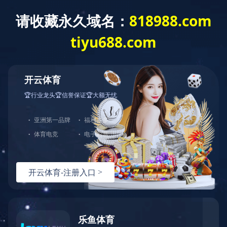
取消
取消
首页
历史记录
清空记录
分享到
产品中心
新浪微博
微信
案例展示
激光打标系列
百度贴吧
服务支持
激光切割系列
行业解决方案
光纤激光打标机
豆瓣
案例展示
QQ好友
Products center
关于创恒
激光焊接系列
客户案例
紫外线激光打标机
精密激光切割机
汽车行业激光智能解决方案
行业解决方案
客户案例
新闻中心
激光智能生产线
创客说
走进创恒
CO2激光打标机
大幅激光切割机
世界杯官方网页版CX-CE-1500手持焊接机_激光焊接机
轨道交通行业激光智能加工解决方案
创客说
世界杯（中国）
激光清洗系列
科技创恒
公司新闻
在线飞行激光打标机
管材激光切割机
世界杯官方网页版机械手臂激光焊接机
新能源电机定子铁芯激光焊接产线
水泵风机行业
激光加工服务
加入创恒
展会活动
CX-3D系列激光打标机
电机定转子铁芯单工位激光焊接机
新能源电机转子铁芯自动检测压铆产线
世界杯官方网页版清洗机
眼镜行业