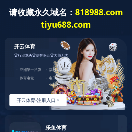
取消
取消
首页
历史记录
清空记录
分享到
产品中心
新浪微博
微信
案例展示
激光打标系列
百度贴吧
服务支持
激光切割系列
行业解决方案
光纤激光打标机
豆瓣
QQ好友
关于创恒
激光焊接系列
客户案例
紫外线激光打标机
精密激光切割机
汽车行业激光智能解决方案
新闻中心
激光智能生产线
创客说
走进创恒
CO2激光打标机
大幅激光切割机
世界杯官方网页版CX-CE-1500手持焊接机_激光焊接机
轨道交通行业激光智能加工解决方案
世界杯（中国）
激光清洗系列
科技创恒
公司新闻
在线飞行激光打标机
管材激光切割机
世界杯官方网页版机械手臂激光焊接机
新能源电机定子铁芯激光焊接产线
水泵风机行业
激光加工服务
加入创恒
展会活动
CX-3D系列激光打标机
电机定转子铁芯单工位激光焊接机
新能源电机转子铁芯自动检测压铆产线
世界杯官方网页版清洗机
眼镜行业