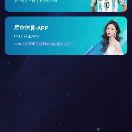
下一篇:
世界杯官方网页版光纤激光打标在厨具行业的应用
相关推荐
Related to recommend
|
关于我们
专注于为各行各业提供全系统激光加工设备及自动化产线的解决方
案，拥有超15000+㎡大型现代化的生产基地
武汉总部：湖北省武汉市东湖高新技术开发区光谷三路777号综
合保税区一号标准厂房1层