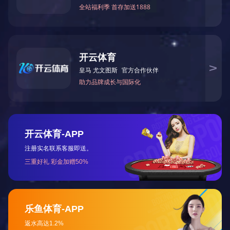
激光焊接机焊接是采用聚焦高能激光束使材料熔融并连
接，形成优良焊接头的工艺过程。激光焊接具有焊速快、工件变形
小、焊缝的熔合比大、晶粒细小、焊后处理简单、焊缝质量好等特
点。