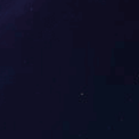
无锡分部：江苏省无锡市江阴市港城大道988号临港科创园23-
1
苏州分部：江苏省苏州市高新区通安镇华金路292号1幢1层
友情链接
：
Em-Smart官网
|
世界杯（中国）
24小时服务热线：400-027-8558
销售热线：19945005587（微信同号）
官方邮箱：ch027@ch027.com
清空记录
|
关注我们